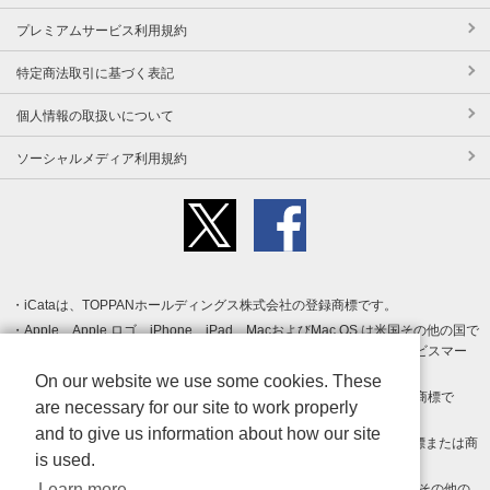
プレミアムサービス利用規約
特定商法取引に基づく表記
個人情報の取扱いについて
ソーシャルメディア利用規約
iCataは、TOPPANホールディングス株式会社の登録商標です。
Apple、Apple ロゴ、iPhone、iPad、MacおよびMac OS は米国その他の国で
登録された Apple Inc. の商標です。App Store は Apple Inc. のサービスマー
クです。
On our website we use some cookies. These
Android、Google Play および Google Play ロゴ は Google LLC の商標で
are necessary for our site to work properly
す。
and to give us information about how our site
Windows は Microsoft Inc.の米国およびその他の国における登録商標または商
is used.
標です。
Learn more
Adobe、Adobe Reader、Adobe PDF は、Adobe Inc.の米国およびその他の