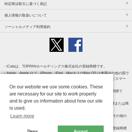
特定商法取引に基づく表記
個人情報の取扱いについて
ソーシャルメディア利用規約
iCataは、TOPPANホールディングス株式会社の登録商標です。
Apple、Apple ロゴ、iPhone、iPad、MacおよびMac OS は米国その他の国で
登録された Apple Inc. の商標です。App Store は Apple Inc. のサービスマー
クです。
On our website we use some cookies. These
Android、Google Play および Google Play ロゴ は Google LLC の商標で
are necessary for our site to work properly
す。
and to give us information about how our site
Windows は Microsoft Inc.の米国およびその他の国における登録商標または商
is used.
標です。
Learn more
Adobe、Adobe Reader、Adobe PDF は、Adobe Inc.の米国およびその他の
国における商標または登録商標です。
その他、記載されている会社名、商品名、ロゴは各社の商標または登録商標
Deny
Accept