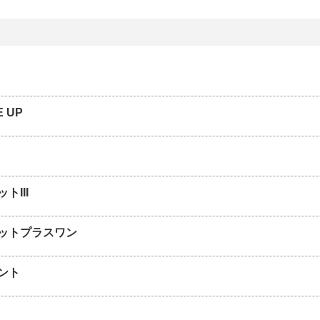
E UP
トIII
ットプラスワン
ント