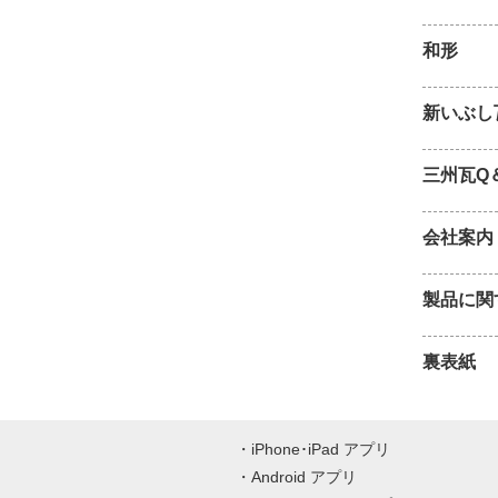
和形
新いぶし
三州瓦Q
会社案内
製品に関
裏表紙
iPhone･iPad アプリ
Android アプリ