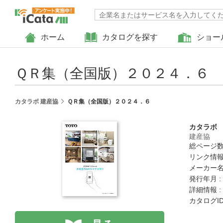
ホーム
カタログを探す
ショー
ＱＲ集（全国版）２０２４．６
カタラボ 建産協
ＱＲ集（全国版）２０２４．６
カタラボ
建産協
総ページ数 
リンク情報
メーカー名
発行年月 :
詳細情報 :
カタログID 