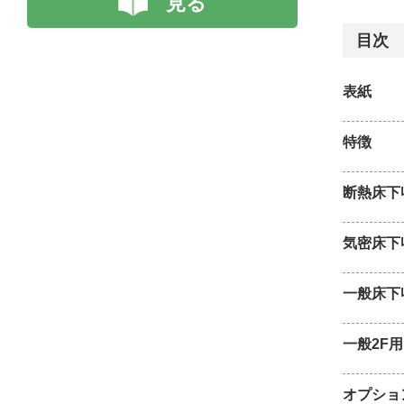
見る
目次
表紙
特徴
断熱床下
気密床下
一般床下
一般2F
オプショ