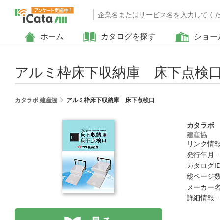
ホーム
カタログを探す
ショー
アルミ枠床下収納庫 床下点検
カタラボ 建産協
アルミ枠床下収納庫 床下点検口
カタラボ
建産協
リンク情報
発行年月 :
カタログID :
総ページ数 
メーカー名
詳細情報 :