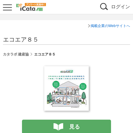
ログイン
掲載企業のWebサイトへ
エコエア８５
カタラボ 建産協
エコエア８５
見る