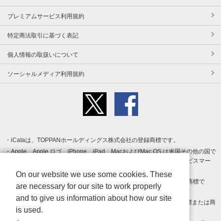
プレミアムサービス利用規約
特定商法取引に基づく表記
個人情報の取扱いについて
ソーシャルメディア利用規約
iCataは、TOPPANホールディングス株式会社の登録商標です。
Apple、Apple ロゴ、iPhone、iPad、MacおよびMac OS は米国その他の国で
登録された Apple Inc. の商標です。App Store は Apple Inc. のサービスマー
クです。
On our website we use some cookies. These
Android、Google Play および Google Play ロゴ は Google LLC の商標で
are necessary for our site to work properly
す。
and to give us information about how our site
Windows は Microsoft Inc.の米国およびその他の国における登録商標または商
is used.
標です。