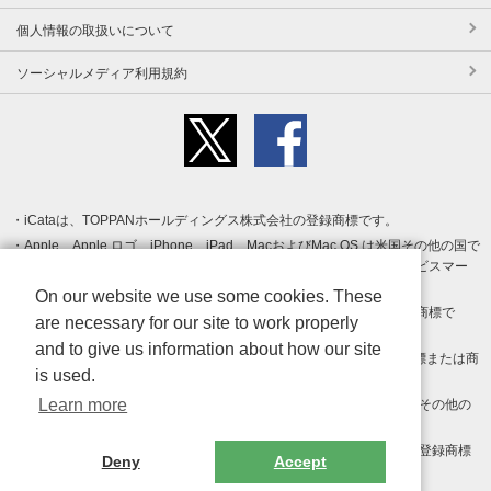
個人情報の取扱いについて
ソーシャルメディア利用規約
iCataは、TOPPANホールディングス株式会社の登録商標です。
Apple、Apple ロゴ、iPhone、iPad、MacおよびMac OS は米国その他の国で
登録された Apple Inc. の商標です。App Store は Apple Inc. のサービスマー
クです。
On our website we use some cookies. These
Android、Google Play および Google Play ロゴ は Google LLC の商標で
are necessary for our site to work properly
す。
and to give us information about how our site
Windows は Microsoft Inc.の米国およびその他の国における登録商標または商
is used.
標です。
Learn more
Adobe、Adobe Reader、Adobe PDF は、Adobe Inc.の米国およびその他の
国における商標または登録商標です。
その他、記載されている会社名、商品名、ロゴは各社の商標または登録商標
Deny
Accept
です。