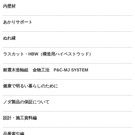
内壁材
あかりサポート
ぬれ縁
ラスカット・HBW（構造用ハイベストウッド）
耐震木造軸組 金物工法 P&C-MJ SYSTEM
健康で明るい暮らしのために
ノダ製品の保証について
設計・施工資料編
品番索引編