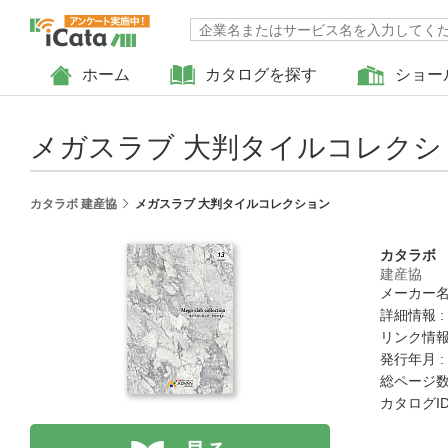
ホーム
カタログを探す
ショー
メガスラブ 大判タイルコレクシ
カタラボ 建産協
メガスラブ 大判タイルコレクション
カタラボ
建産協
メーカー名
詳細情報 :
リンク情報
発行年月 :
総ページ数 
カタログID :