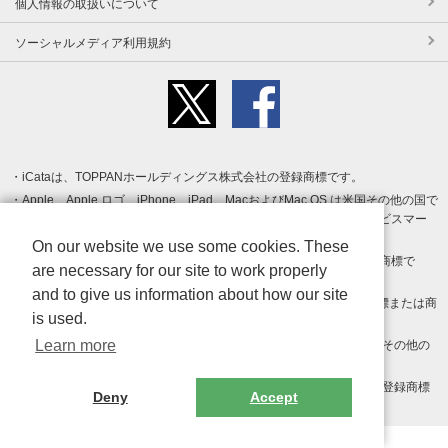
個人情報の取扱いについて
ソーシャルメディア利用規約
iCataは、TOPPANホールディングス株式会社の登録商標です。
Apple、Apple ロゴ、iPhone、iPad、MacおよびMac OS は米国その他の国で
登録された Apple Inc. の商標です。App Store は Apple Inc. のサービスマー
クです。
On our website we use some cookies. These
Android、Google Play および Google Play ロゴ は Google LLC の商標で
are necessary for our site to work properly
す。
and to give us information about how our site
Windows は Microsoft Inc.の米国およびその他の国における登録商標または商
is used.
標です。
Learn more
Adobe、Adobe Reader、Adobe PDF は、Adobe Inc.の米国およびその他の
国における商標または登録商標です。
その他、記載されている会社名、商品名、ロゴは各社の商標または登録商標
Deny
Accept
です。
Copyright (c) TOPPAN Inc.