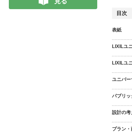
見る
目次
表紙
LIXI
LIXIL
ユニバー
パブリッ
設計の考
プラン・