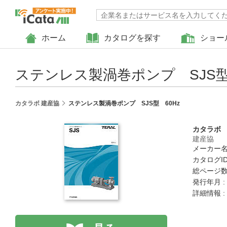
ホーム
カタログを探す
ショー
ステンレス製渦巻ポンプ SJS型
カタラボ 建産協
ステンレス製渦巻ポンプ SJS型 60Hz
カタラボ
建産協
メーカー名
カタログID :
総ページ数 
発行年月 :
詳細情報 :