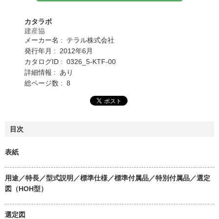
カタラボ
建産協
メーカー名 : テラル株式会社
発行年月 : 2012年6月
カタログID : 0326_5-KTF-00
詳細情報 : あり
総ページ数 : 8
目次
表紙
用途／特長／型式説明／標準仕様／標準付属品／特別付属品／選定
図（HOH型）
選定図