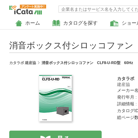
ホーム
カタログを探す
ショー
消音ボックス付シロッコファン CLF
カタラボ 建産協
消音ボックス付シロッコファン CLFII-U-RD型 60Hz
カタラボ
建産協
メーカー名
発行年月 :
詳細情報 :
カタログID 
総ページ数 