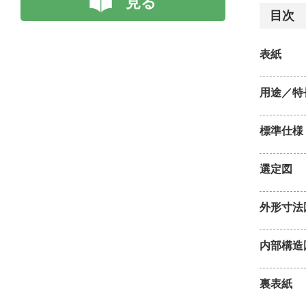
見る
目次
表紙
用途／特
標準仕様
選定図
外形寸法
内部構造
裏表紙