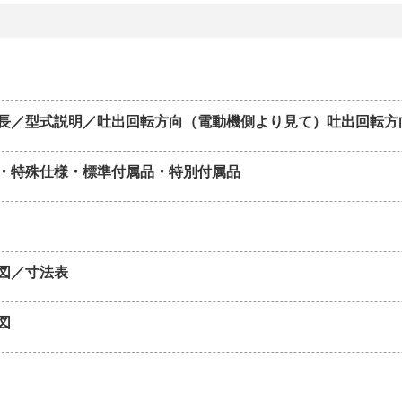
長／型式説明／吐出回転方向（電動機側より見て）吐出回転方
・特殊仕様・標準付属品・特別付属品
図／寸法表
図