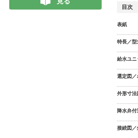
見る
目次
表紙
特長／型
給水ユニ
選定図／
外形寸法
降水弁付
接続図／