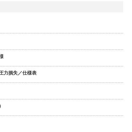
様
圧力損失／仕様表
）