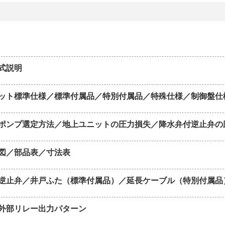
式説明
ット標準仕様／標準付属品／特別付属品／特殊仕様／制御盤仕
ポンプ選定方法／地上ユニットの圧力損失／降水弁付逆止弁の
図／部品表／寸法表
逆止弁／井戸ふた（標準付属品）／延長ケーブル（特別付属品
外部リレー出力パターン