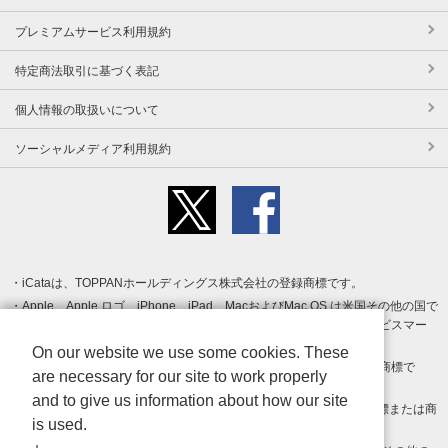
プレミアムサービス利用規約
特定商法取引に基づく表記
個人情報の取扱いについて
ソーシャルメディア利用規約
iCataは、TOPPANホールディングス株式会社の登録商標です。
Apple、Apple ロゴ、iPhone、iPad、MacおよびMac OS は米国その他の国で
登録された Apple Inc. の商標です。App Store は Apple Inc. のサービスマー
クです。
On our website we use some cookies. These
Android、Google Play および Google Play ロゴ は Google LLC の商標で
are necessary for our site to work properly
す。
and to give us information about how our site
Windows は Microsoft Inc.の米国およびその他の国における登録商標または商
is used.
標です。