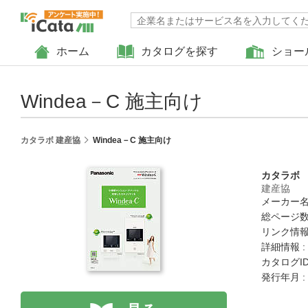
ホーム
カタログを探す
ショー
Windea－C 施主向け
カタラボ 建産協
Windea－C 施主向け
カタラボ
建産協
メーカー名
総ページ数 
リンク情報
詳細情報 :
カタログID 
発行年月 :