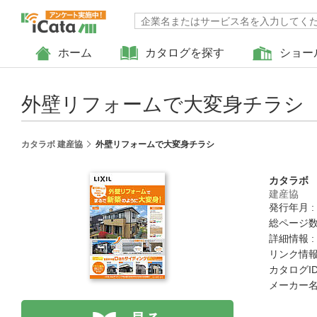
ホーム
カタログを探す
ショー
外壁リフォームで大変身チラシ
カタラボ 建産協
外壁リフォームで大変身チラシ
カタラボ
建産協
発行年月 :
総ページ数 
詳細情報 :
リンク情報
カタログID 
メーカー名