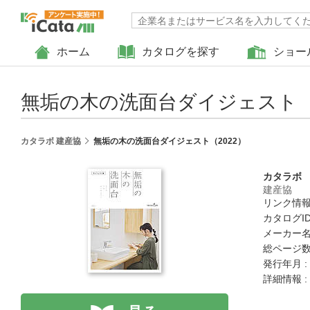
ホーム
カタログを探す
ショー
無垢の木の洗面台ダイジェスト（2
カタラボ 建産協
無垢の木の洗面台ダイジェスト（2022）
カタラボ
建産協
リンク情報
カタログID 
メーカー名
総ページ数 
発行年月 :
詳細情報 :