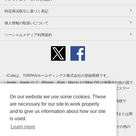
特定商法取引に基づく表記
個人情報の取扱いについて
ソーシャルメディア利用規約
iCataは、TOPPANホールディングス株式会社の登録商標です。
Apple、Apple ロゴ、iPhone、iPad、MacおよびMac OS は米国その他の国で
登録された Apple Inc. の商標です。App Store は Apple Inc. のサービスマー
クです。
On our website we use some cookies. These
Android、Google Play および Google Play ロゴ は Google LLC の商標で
are necessary for our site to work properly
す。
and to give us information about how our site
Windows は Microsoft Inc.の米国およびその他の国における登録商標または商
is used.
標です。
Learn more
Adobe、Adobe Reader、Adobe PDF は、Adobe Inc.の米国およびその他の
国における商標または登録商標です。