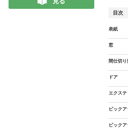
見る
目次
表紙
窓
間仕切り
ドア
エクステ
ピックア
ピックア