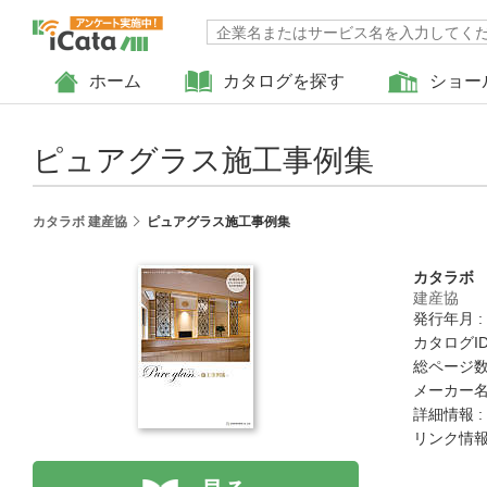
ホーム
カタログを探す
ショー
ピュアグラス施工事例集
カタラボ 建産協
ピュアグラス施工事例集
カタラボ
建産協
発行年月 :
カタログID 
総ページ数 
メーカー名
詳細情報 :
リンク情報