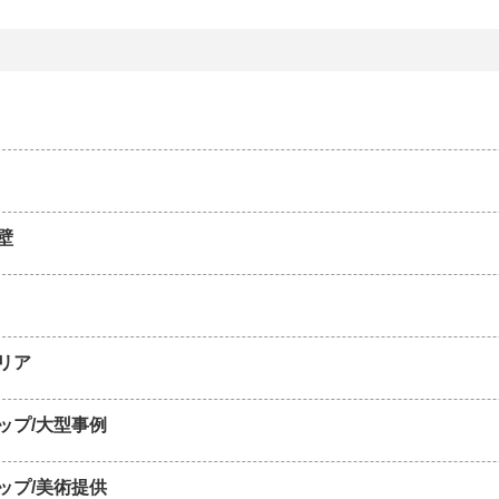
壁
リア
ップ/大型事例
ップ/美術提供