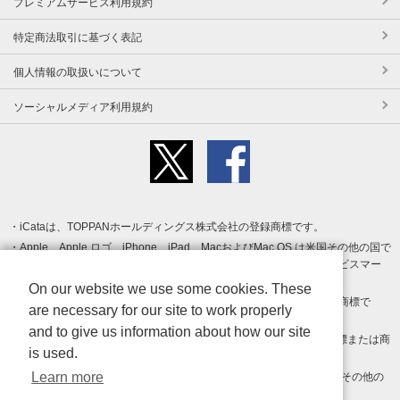
プレミアムサービス利用規約
特定商法取引に基づく表記
個人情報の取扱いについて
ソーシャルメディア利用規約
iCataは、TOPPANホールディングス株式会社の登録商標です。
Apple、Apple ロゴ、iPhone、iPad、MacおよびMac OS は米国その他の国で
登録された Apple Inc. の商標です。App Store は Apple Inc. のサービスマー
クです。
On our website we use some cookies. These
Android、Google Play および Google Play ロゴ は Google LLC の商標で
are necessary for our site to work properly
す。
and to give us information about how our site
Windows は Microsoft Inc.の米国およびその他の国における登録商標または商
is used.
標です。
Learn more
Adobe、Adobe Reader、Adobe PDF は、Adobe Inc.の米国およびその他の
国における商標または登録商標です。