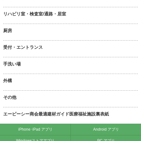
リハビリ室・検査室/通路・居室
厨房
受付・エントランス
手洗い場
外構
その他
エービーシー商会最適建材ガイド医療福祉施設裏表紙
iPhone･iPad アプリ
Android アプリ
Windowsストアアプリ
PC アプリ