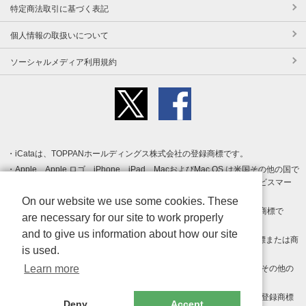
特定商法取引に基づく表記
個人情報の取扱いについて
ソーシャルメディア利用規約
iCataは、TOPPANホールディングス株式会社の登録商標です。
Apple、Apple ロゴ、iPhone、iPad、MacおよびMac OS は米国その他の国で
登録された Apple Inc. の商標です。App Store は Apple Inc. のサービスマー
クです。
On our website we use some cookies. These
Android、Google Play および Google Play ロゴ は Google LLC の商標で
are necessary for our site to work properly
す。
and to give us information about how our site
Windows は Microsoft Inc.の米国およびその他の国における登録商標または商
is used.
標です。
Learn more
Adobe、Adobe Reader、Adobe PDF は、Adobe Inc.の米国およびその他の
国における商標または登録商標です。
その他、記載されている会社名、商品名、ロゴは各社の商標または登録商標
Deny
Accept