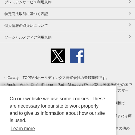
プレミアムサービス利用規約
特定商法取引に基づく表記
個人情報の取扱いについて
ソーシャルメディア利用規約
iCataは、TOPPANホールディングス株式会社の登録商標です。
Apple、Apple ロゴ、iPhone、iPad、MacおよびMac OS は米国その他の国で
登録された Apple Inc. の商標です。App Store は Apple Inc. のサービスマー
クです。
On our website we use some cookies. These
Android、Google Play および Google Play ロゴ は Google LLC の商標で
are necessary for our site to work properly
す。
and to give us information about how our site
Windows は Microsoft Inc.の米国およびその他の国における登録商標または商
is used.
標です。
Learn more
Adobe、Adobe Reader、Adobe PDF は、Adobe Inc.の米国およびその他の
国における商標または登録商標です。