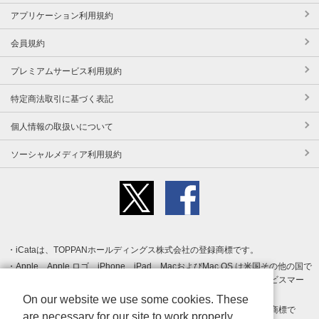
アプリケーション利用規約
会員規約
プレミアムサービス利用規約
特定商法取引に基づく表記
個人情報の取扱いについて
ソーシャルメディア利用規約
iCataは、TOPPANホールディングス株式会社の登録商標です。
Apple、Apple ロゴ、iPhone、iPad、MacおよびMac OS は米国その他の国で
登録された Apple Inc. の商標です。App Store は Apple Inc. のサービスマー
クです。
On our website we use some cookies. These
Android、Google Play および Google Play ロゴ は Google LLC の商標で
are necessary for our site to work properly