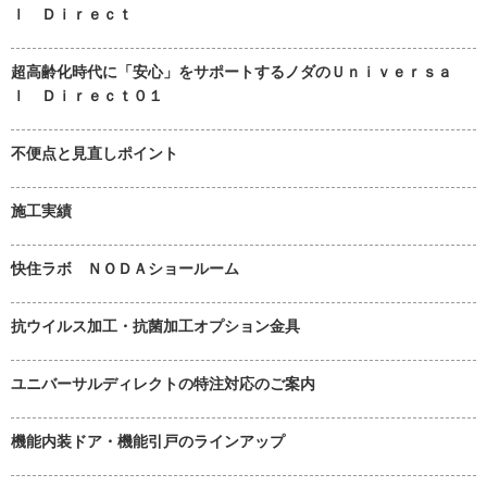
ｌ Ｄｉｒｅｃｔ
超高齢化時代に「安心」をサポートするノダのＵｎｉｖｅｒｓａ
ｌ Ｄｉｒｅｃｔ０１
不便点と見直しポイント
施工実績
快住ラボ ＮＯＤＡショールーム
抗ウイルス加工・抗菌加工オプション金具
ユニバーサルディレクトの特注対応のご案内
機能内装ドア・機能引戸のラインアップ