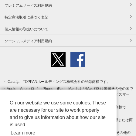
プレミアムサービス利用規約
特定商法取引に基づく表記
個人情報の取扱いについて
ソーシャルメディア利用規約
iCataは、TOPPANホールディングス株式会社の登録商標です。
Apple、Apple ロゴ、iPhone、iPad、MacおよびMac OS は米国その他の国で
登録された Apple Inc. の商標です。App Store は Apple Inc. のサービスマー
クです。
On our website we use some cookies. These
Android、Google Play および Google Play ロゴ は Google LLC の商標で
are necessary for our site to work properly
す。
and to give us information about how our site
Windows は Microsoft Inc.の米国およびその他の国における登録商標または商
is used.
標です。
Learn more
Adobe、Adobe Reader、Adobe PDF は、Adobe Inc.の米国およびその他の