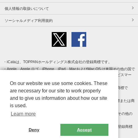
個人情報の取扱いについて
ソーシャルメディア利用規約
iCataは、TOPPANホールディングス株式会社の登録商標です。
Apple、Apple ロゴ、iPhone、iPad、MacおよびMac OS は米国その他の国で
登録された Apple Inc. の商標です。App Store は Apple Inc. のサービスマー
クです。
On our website we use some cookies. These
Android、Google Play および Google Play ロゴ は Google LLC の商標で
are necessary for our site to work properly
す。
and to give us information about how our site
Windows は Microsoft Inc.の米国およびその他の国における登録商標または商
is used.
標です。
Learn more
Adobe、Adobe Reader、Adobe PDF は、Adobe Inc.の米国およびその他の
国における商標または登録商標です。
その他、記載されている会社名、商品名、ロゴは各社の商標または登録商標
Deny
Accept
です。