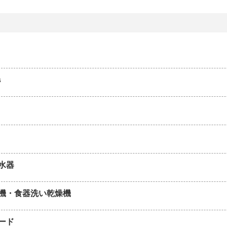
s
水器
機・食器洗い乾燥機
ード