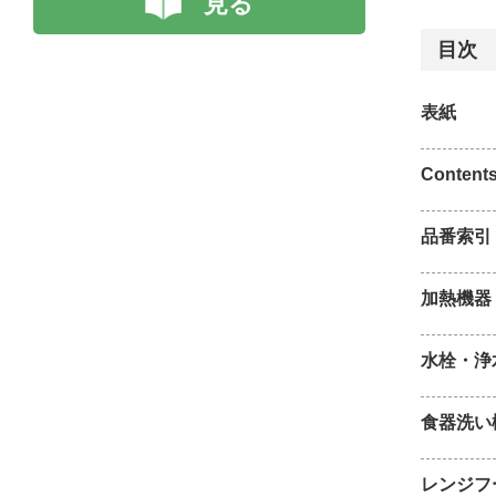
見る
目次
表紙
Content
品番索引
加熱機器
水栓・浄
食器洗い
レンジフ