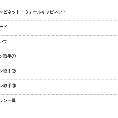
ャビネット・ウォールキャビネット
ード
いて
ン取手①
ン取手②
ン取手③
ラン一覧