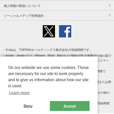
個人情報の取扱いについて
ソーシャルメディア利用規約
iCataは、TOPPANホールディングス株式会社の登録商標です。
Apple、Apple ロゴ、iPhone、iPad、MacおよびMac OS は米国その他の国で
登録された Apple Inc. の商標です。App Store は Apple Inc. のサービスマー
クです。
On our website we use some cookies. These
Android、Google Play および Google Play ロゴ は Google LLC の商標で
are necessary for our site to work properly
す。
and to give us information about how our site
Windows は Microsoft Inc.の米国およびその他の国における登録商標または商
is used.
標です。
Learn more
Adobe、Adobe Reader、Adobe PDF は、Adobe Inc.の米国およびその他の
国における商標または登録商標です。
その他、記載されている会社名、商品名、ロゴは各社の商標または登録商標
Deny
Accept
です。