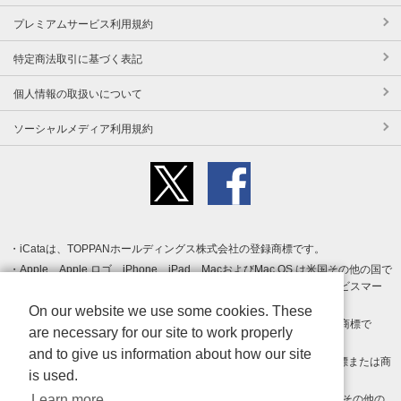
プレミアムサービス利用規約
特定商法取引に基づく表記
個人情報の取扱いについて
ソーシャルメディア利用規約
iCataは、TOPPANホールディングス株式会社の登録商標です。
Apple、Apple ロゴ、iPhone、iPad、MacおよびMac OS は米国その他の国で
登録された Apple Inc. の商標です。App Store は Apple Inc. のサービスマー
クです。
On our website we use some cookies. These
Android、Google Play および Google Play ロゴ は Google LLC の商標で
are necessary for our site to work properly
す。
and to give us information about how our site
Windows は Microsoft Inc.の米国およびその他の国における登録商標または商
is used.
標です。
Learn more
Adobe、Adobe Reader、Adobe PDF は、Adobe Inc.の米国およびその他の