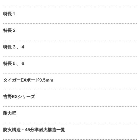
特長１
特長２
特長３、４
特長５、６
タイガーEXボード9.5mm
吉野EXシリーズ
耐力壁
防火構造・45分準耐火構造一覧