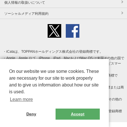
個人情報の取扱いについて
ソーシャルメディア利用規約
iCataは、TOPPANホールディングス株式会社の登録商標です。
Apple、Apple ロゴ、iPhone、iPad、MacおよびMac OS は米国その他の国で
登録された Apple Inc. の商標です。App Store は Apple Inc. のサービスマー
クです。
On our website we use some cookies. These
Android、Google Play および Google Play ロゴ は Google LLC の商標で
are necessary for our site to work properly
す。
and to give us information about how our site
Windows は Microsoft Inc.の米国およびその他の国における登録商標または商
is used.
標です。
Learn more
Adobe、Adobe Reader、Adobe PDF は、Adobe Inc.の米国およびその他の
国における商標または登録商標です。
その他、記載されている会社名、商品名、ロゴは各社の商標または登録商標
Deny
Accept
です。