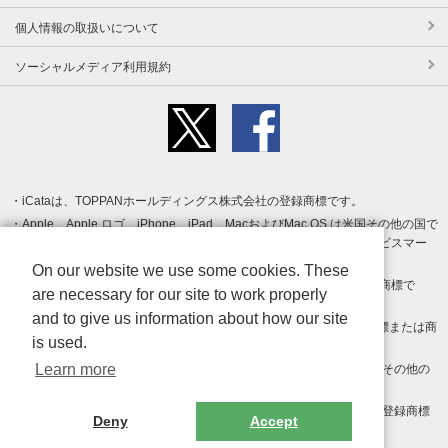
個人情報の取扱いについて
ソーシャルメディア利用規約
iCataは、TOPPANホールディングス株式会社の登録商標です。
Apple、Apple ロゴ、iPhone、iPad、MacおよびMac OS は米国その他の国で
登録された Apple Inc. の商標です。App Store は Apple Inc. のサービスマー
クです。
On our website we use some cookies. These
Android、Google Play および Google Play ロゴ は Google LLC の商標で
are necessary for our site to work properly
す。
and to give us information about how our site
Windows は Microsoft Inc.の米国およびその他の国における登録商標または商
is used.
標です。
Learn more
Adobe、Adobe Reader、Adobe PDF は、Adobe Inc.の米国およびその他の
国における商標または登録商標です。
その他、記載されている会社名、商品名、ロゴは各社の商標または登録商標
Deny
Accept
です。