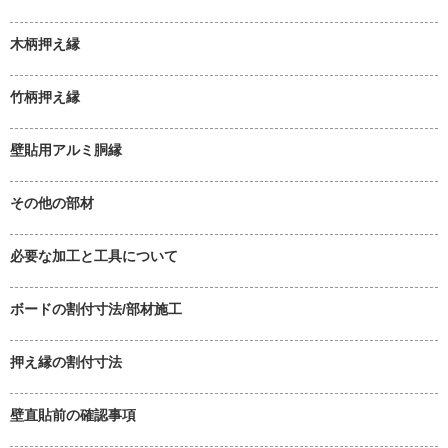
木柄押え縁
竹柄押え縁
壁貼用アルミ胴縁
その他の部材
必要な加工と工具について
ボードの割付寸法/部材施工
押え縁の割付寸法
壁直貼前の確認事項