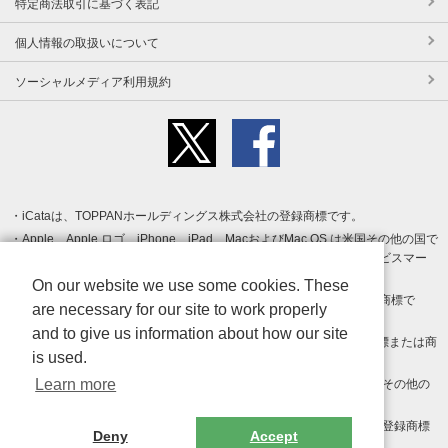
特定商法取引に基づく表記
個人情報の取扱いについて
ソーシャルメディア利用規約
iCataは、TOPPANホールディングス株式会社の登録商標です。
Apple、Apple ロゴ、iPhone、iPad、MacおよびMac OS は米国その他の国で
登録された Apple Inc. の商標です。App Store は Apple Inc. のサービスマー
クです。
On our website we use some cookies. These
Android、Google Play および Google Play ロゴ は Google LLC の商標で
are necessary for our site to work properly
す。
and to give us information about how our site
Windows は Microsoft Inc.の米国およびその他の国における登録商標または商
is used.
標です。
Learn more
Adobe、Adobe Reader、Adobe PDF は、Adobe Inc.の米国およびその他の
国における商標または登録商標です。
その他、記載されている会社名、商品名、ロゴは各社の商標または登録商標
Deny
Accept
です。