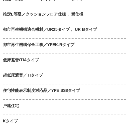
推定L等級／クッションフロア仕様， 畳仕様
都市再生機構適合機材／UR25タイプ， UR-Bタイプ
都市再生機構保全工事／YPEK-Rタイプ
低床遮音/TIAタイプ
超低床遮音／TIタイプ
住宅性能表示制度対応品／YPE-SS8タイプ
戸建住宅
Kタイプ