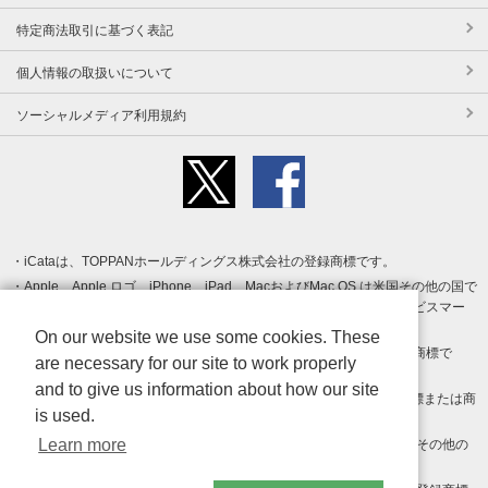
特定商法取引に基づく表記
個人情報の取扱いについて
ソーシャルメディア利用規約
iCataは、TOPPANホールディングス株式会社の登録商標です。
Apple、Apple ロゴ、iPhone、iPad、MacおよびMac OS は米国その他の国で
登録された Apple Inc. の商標です。App Store は Apple Inc. のサービスマー
クです。
On our website we use some cookies. These
Android、Google Play および Google Play ロゴ は Google LLC の商標で
are necessary for our site to work properly
す。
and to give us information about how our site
Windows は Microsoft Inc.の米国およびその他の国における登録商標または商
is used.
標です。
Learn more
Adobe、Adobe Reader、Adobe PDF は、Adobe Inc.の米国およびその他の
国における商標または登録商標です。