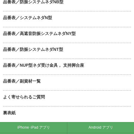
品番表／防振システムネダNB型
品番表／システムネダN型
品番表／高遮音防振システムネダNY型
品番表／防振システムネダNT型
品番表／NUP型ネダ受け金具， 支持脚台座
品番表／副資材一覧
よく寄せられるご質問
裏表紙
iPhone･iPad アプリ
Android アプリ